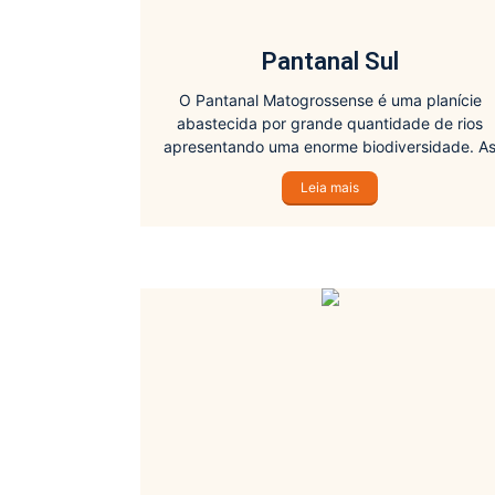
Pantanal Sul
O Pantanal Matogrossense é uma planície
abastecida por grande quantidade de rios
apresentando uma enorme biodiversidade. A
atividades destacam a variedade da fauna e
Leia mais
flora da região que reúne quase todos os tipo
de vegetação do país.