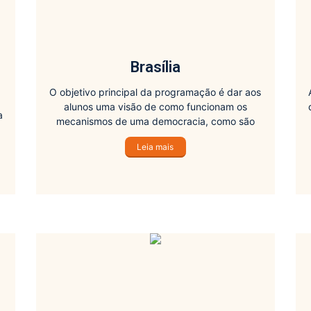
Brasília
O objetivo principal da programação é dar aos
alunos uma visão de como funcionam os
a
mecanismos de uma democracia, como são
feitas as negociações políticas e quais as
Leia mais
virtudes e defeitos de nossa organização
e
política.