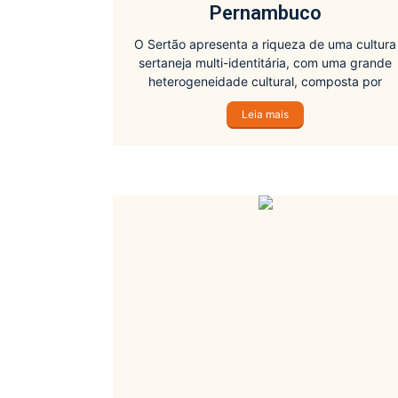
Pernambuco
O Sertão apresenta a riqueza de uma cultura
sertaneja multi-identitária, com uma grande
heterogeneidade cultural, composta por
práticas, ideias e imagens que se articulam e
Leia mais
múltiplos significados trazidos pela tradição.