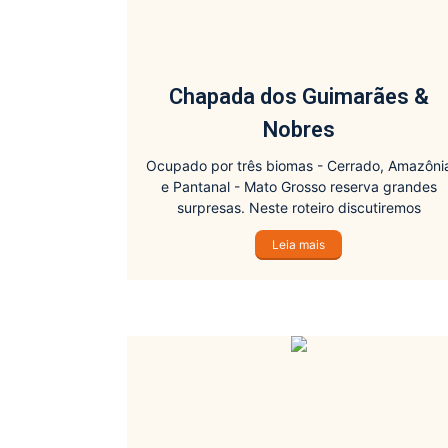
Chapada dos Guimarães &
Nobres
Ocupado por três biomas - Cerrado, Amazôni
e Pantanal - Mato Grosso reserva grandes
surpresas. Neste roteiro discutiremos
biodiversidade, espeleologia, geomorfologia 
Leia mais
paleontologia.