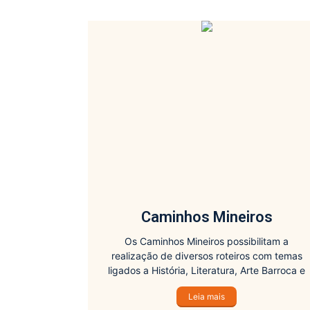
Caminhos Mineiros
Os Caminhos Mineiros possibilitam a
realização de diversos roteiros com temas
ligados a História, Literatura, Arte Barroca e
Contemporânea, Geografia, Geologia e Meio
Leia mais
Ambiente, entre outros.