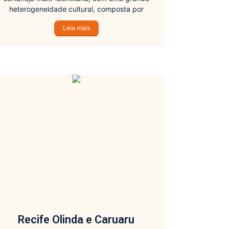
heterogeneidade cultural, composta por
práticas, ideias e imagens que se articulam em
Leia mais
múltiplos significados trazidos pela tradição.
Recife Olinda e Caruaru