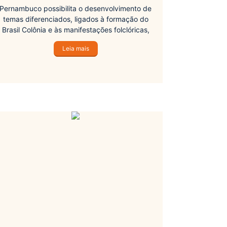
Pernambuco possibilita o desenvolvimento de
temas diferenciados, ligados à formação do
Brasil Colônia e às manifestações folclóricas,
literatura e arte, através de vivências com a
Leia mais
população local.