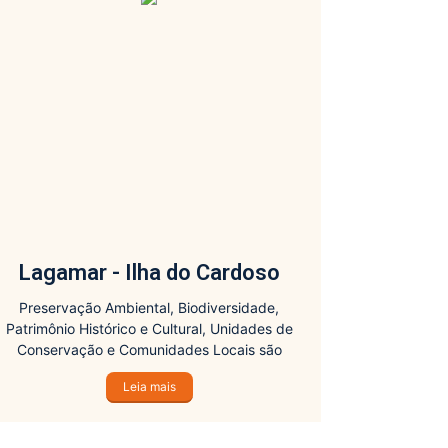
Lagamar - Ilha do Cardoso
Preservação Ambiental, Biodiversidade,
Patrimônio Histórico e Cultural, Unidades de
Conservação e Comunidades Locais são
alguns dos assuntos tratados nas diversas
Leia mais
opções de roteiros e abordagens nesta região: