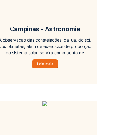
Campinas - Astronomia
A observação das constelações, da lua, do sol,
dos planetas, além de exercícios de proporção
do sistema solar, servirá como ponto de
partida para o estudo dos fundamentos da
Leia mais
Astronomia.