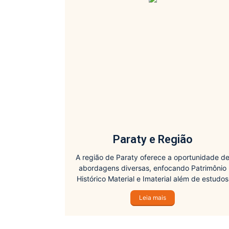
Paraty e Região
A região de Paraty oferece a oportunidade d
abordagens diversas, enfocando Patrimônio
Histórico Material e Imaterial além de estudos
relativos à preservação ambiental, com ênfas
Leia mais
nas comunidades locais.