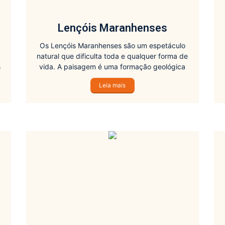
Lençóis Maranhenses
Os Lençóis Maranhenses são um espetáculo
natural que dificulta toda e qualquer forma de
s
vida. A paisagem é uma formação geológica
rara e única no Brasil que muda todo o ano ao
Leia mais
s
bel-prazer dos ventos.