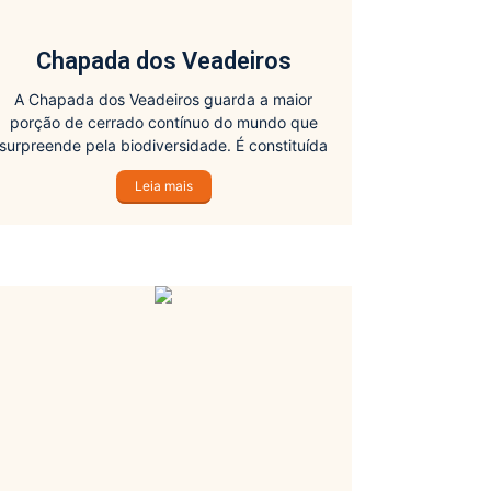
Chapada dos Veadeiros
A Chapada dos Veadeiros guarda a maior
porção de cerrado contínuo do mundo que
surpreende pela biodiversidade. É constituída
de áreas aplainadas, montanhas e vales com
Leia mais
rica flora e fauna.