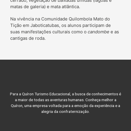
cerrado, vegetação de baixadas úmidas (lagoas e
matas de galeria) e mata atlântica.
Na vivência na Comunidade Quilombola Mato do
Tição em Jaboticatubas, os alunos participam de
suas manifestações culturais como o
candombe
e as
cantigas de roda.
Para a Quíron Turismo Educacional, a busca de conhecimentos é
a maior de todas as aventuras humanas. Conheça melhor a
Quíron, uma empresa voltada para a emoção da experiência e a
alegria da confraternização.